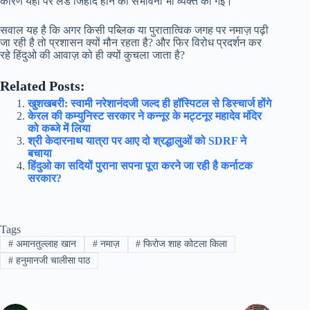
कारण यहाँ पर लैंड जिहाद होने की संभावना भी व्यक्त की गई।
सवाल यह है कि अगर किसी पब्लिक या पुरातात्विक जगह पर नमाज़ पढ़ी
जा रही है तो प्रशासन क्यों मौन रहता है? और फिर विरोध प्रदर्शन कर
रहे हिंदुओ की आवाज़ को ही क्यों कुचला जाता है?
Related Posts:
खुशखबरी: स्वामी नरेशानंदजी जल्द ही हॉस्पिटल से डिस्चार्ज होंगे
केरल की कम्युनिस्ट सरकार ने कन्नूर के मट्टनूर महादेव मंदिर
को कब्जे में लिया
श्री केदारनाथ यात्रा पर आए दो श्रद्धालुओं को SDRF ने
बचाया
हिंदुओ का सदियों पुराना सपना पूरा करने जा रही है कर्नाटक
सरकार?
Tags
#
अमानतुल्लाह खान
#
नमाज़
#
फिरोज शाह कोटला किला
#
हनुमानजी चालीसा पाठ