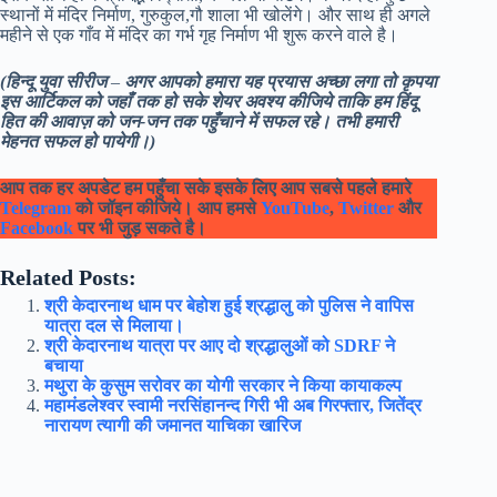
स्थानों में मंदिर निर्माण, गुरुकुल,गौ शाला भी खोलेंगे। और साथ ही अगले
महीने से एक गाँव में मंदिर का गर्भ गृह निर्माण भी शुरू करने वाले है।
(
हिन्दू युवा सीरीज
–
अगर आपको हमारा यह प्रयास अच्छा लगा तो कृपया
इस आर्टिकल को जहाँ तक हो सके शेयर अवश्य कीजिये ताकि हम हिंदू
हित की आवाज़ को जन-जन तक पहुँचाने में सफल रहे। तभी हमारी
मेहनत सफल हो पायेगी।)
आप तक हर अपडेट हम पहुँचा सके इसके लिए आप सबसे पहले हमारे
Telegram
को जॉइन कीजिये। आप हमसे
YouTube
,
Twitter
और
Facebook
पर भी जुड़ सकते है।
Related Posts:
श्री केदारनाथ धाम पर बेहोश हुई श्रद्धालु को पुलिस ने वापिस
यात्रा दल से मिलाया।
श्री केदारनाथ यात्रा पर आए दो श्रद्धालुओं को SDRF ने
बचाया
मथुरा के कुसुम सरोवर का योगी सरकार ने किया कायाकल्प
महामंडलेश्वर स्वामी नरसिंहानन्द गिरी भी अब गिरफ्तार, जितेंद्र
नारायण त्यागी की जमानत याचिका खारिज